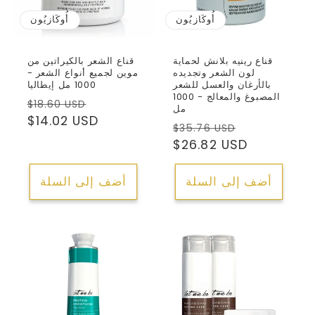
أُوكَازيُون
أُوكَازيُون
قناع رينيه بلانش لحماية
قناع الشعر بالكيراتين من
لون الشعر وتجديده
موين لجميع أنواع الشعر -
بالأرغان والعسل للشعر
1000 مل إيطاليا
المصبوغ والمعالج - 1000
سعر
السعر
$18.60 USD
مل
البيع
العادي
$14.02 USD
سعر
السعر
$35.76 USD
البيع
العادي
$26.82 USD
أضف إلى السلة
أضف إلى السلة