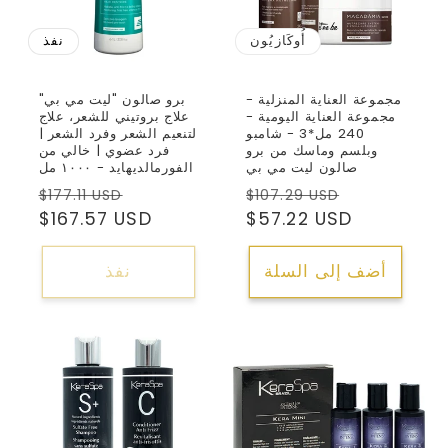
أُوكَازيُون
نفذ
مجموعة العناية المنزلية -
برو صالون "ليت مي بي"
مجموعة العناية اليومية -
علاج بروتيني للشعر، علاج
240 مل*3 - شامبو
لتنعيم الشعر وفرد الشعر |
وبلسم وماسك من برو
فرد عضوي | خالي من
صالون ليت مي بي
الفورمالديهايد - ١٠٠٠ مل
سعر
السعر
سعر
السعر
$177.11 USD
$107.29 USD
البيع
العادي
$57.22 USD
البيع
العادي
$167.57 USD
أضف إلى السلة
نفذ