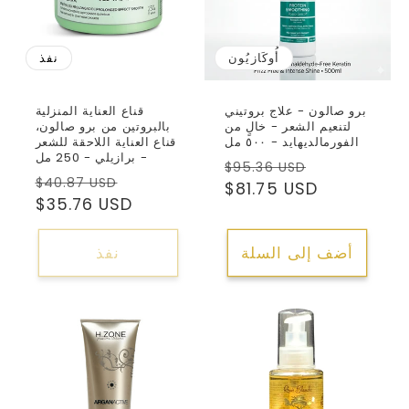
أُوكَازيُون
نفذ
برو صالون - علاج بروتيني
قناع العناية المنزلية
لتنعيم الشعر - خالٍ من
بالبروتين من برو صالون،
الفورمالديهايد - ٥٠٠ مل
قناع العناية اللاحقة للشعر
- برازيلي - 250 مل
سعر
السعر
$95.36 USD
سعر
السعر
$40.87 USD
البيع
العادي
$81.75 USD
البيع
العادي
$35.76 USD
أضف إلى السلة
نفذ