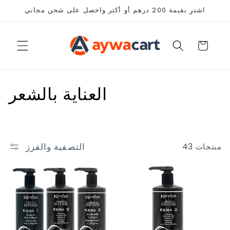
انتقل
اشترِ بقيمة 200 درهم أو أكثر واحصل على شحن مجاني
إلى
المحتوى
عربة
التسوق
م
العناية بالشعر
ج
م
التصفية والفرز
43 منتجات
و
ع
ة
: