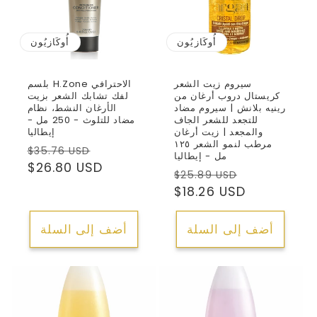
أُوكَازيُون
أُوكَازيُون
سيروم زيت الشعر
بلسم H.Zone الاحترافي
كريستال دروب أرغان من
لفك تشابك الشعر بزيت
رينيه بلانش | سيروم مضاد
الأرغان النشط، نظام
للتجعد للشعر الجاف
مضاد للتلوث - 250 مل -
والمجعد | زيت أرغان
إيطاليا
مرطب لنمو الشعر ١٢٥
سعر
السعر
$35.76 USD
مل - إيطاليا
البيع
العادي
$26.80 USD
سعر
السعر
$25.89 USD
البيع
العادي
$18.26 USD
أضف إلى السلة
أضف إلى السلة