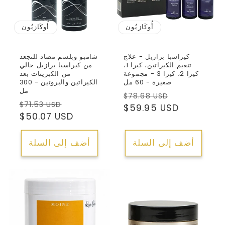
أُوكَازيُون
أُوكَازيُون
كيراسبا برازيل - علاج
شامبو وبلسم مضاد للتجعد
تنعيم الكيراتين، كيرا 1،
من كيراسبا برازيل خالي
كيرا 2، كيرا 3 - مجموعة
من الكبريتات بعد
صغيرة - 60 مل
الكيراتين والبروتين - 300
مل
سعر
السعر
$78.68 USD
سعر
السعر
$71.53 USD
البيع
العادي
$59.95 USD
البيع
العادي
$50.07 USD
أضف إلى السلة
أضف إلى السلة