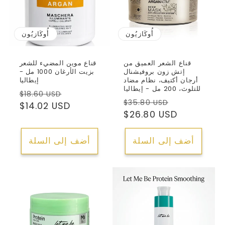
أُوكَازيُون
أُوكَازيُون
قناع الشعر العميق من
قناع موين المضيء للشعر
إتش زون بروفيشنال
بزيت الأرغان 1000 مل -
أرجان أكتيف، نظام مضاد
إيطاليا
للتلوث، 200 مل - إيطاليا
سعر
السعر
$18.60 USD
سعر
السعر
$35.80 USD
البيع
العادي
$14.02 USD
البيع
العادي
$26.80 USD
أضف إلى السلة
أضف إلى السلة